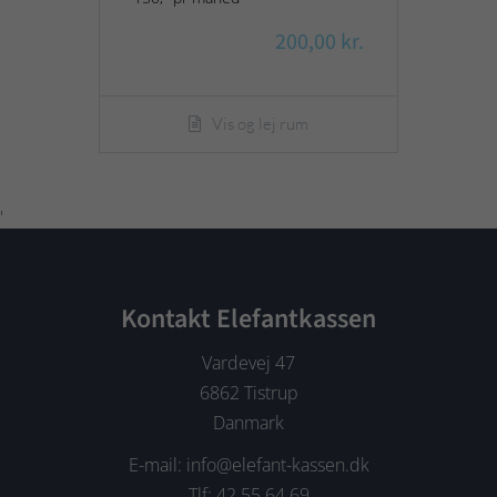
200,00 kr.
Vis og lej rum
'
Kontakt Elefantkassen
Vardevej 47
6862 Tistrup
Danmark
E-mail: info@elefant-kassen.dk
Tlf: 42 55 64 69