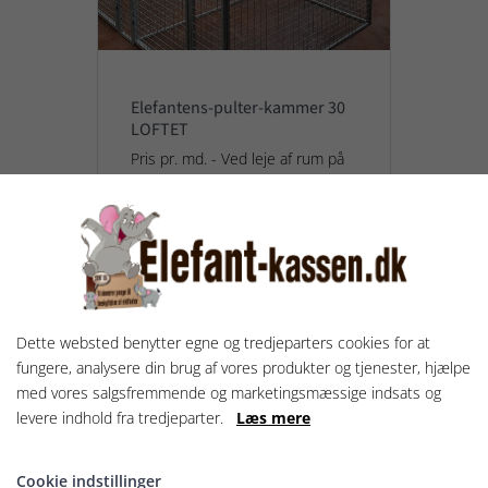
Elefantens-pulter-kammer 30
LOFTET
Pris pr. md. - Ved leje af rum på
loftet i mere end 6 måneder er
prisen 100,- pr måned
200,00 kr.
Vis og lej rum
Dette websted benytter egne og tredjeparters cookies for at
fungere, analysere din brug af vores produkter og tjenester, hjælpe
med vores salgsfremmende og marketingsmæssige indsats og
levere indhold fra tredjeparter.
Læs mere
UDLEJET
Cookie indstillinger