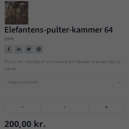
Elefantens-pulter-kammer 64
(p64)
Pris pr. md. - Ved leje af rum i mere end 6 måneder er prisen 150,- pr
måned
Vælg lejeperiode


200,00 kr.