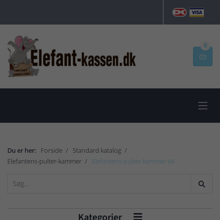
0


Du er her:
Forside
Standard katalog
Elefantens-pulter-kammer
Elefantens-pulter-kammer 64
Kategorier
