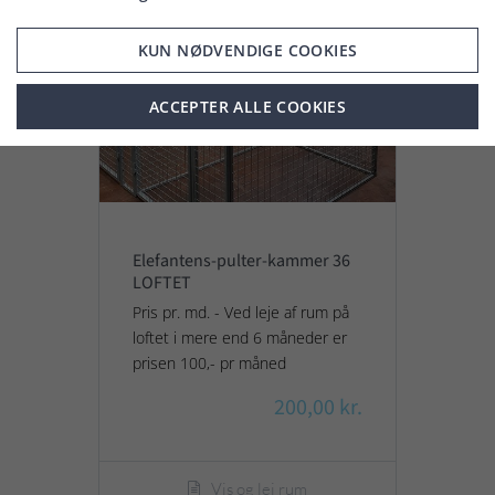
KUN NØDVENDIGE COOKIES
ACCEPTER ALLE COOKIES
Elefantens-pulter-kammer 36
LOFTET
Pris pr. md. - Ved leje af rum på
loftet i mere end 6 måneder er
prisen 100,- pr måned
200,00 kr.
Vis og lej rum