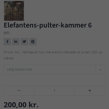
Elefantens-pulter-kammer 6
(p6)
Pris pr. md. - Ved leje af rum i mere end 6 måneder er prisen 150,- pr
måned
Vælg lejeperiode


200,00 kr.