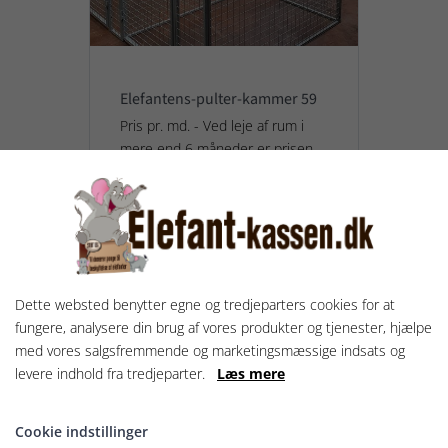
Elefantens-pulter-kammer 59
Pris pr. md. - Ved leje af rum i
mere end 6 måneder er prisen
150,- pr måned
200,00 kr.
Vis og lej rum
Dette websted benytter egne og tredjeparters cookies for at
fungere, analysere din brug af vores produkter og tjenester, hjælpe
med vores salgsfremmende og marketingsmæssige indsats og
UDLEJET
levere indhold fra tredjeparter.
Læs mere
Cookie indstillinger