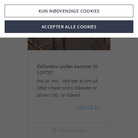
KUN NØDVENDIGE COOKIES
ACCEPTER ALLE COOKIES
Elefantens-pulter-kammer 30
LOFTET
Pris pr. md. - Ved leje af rum på
loftet i mere end 6 måneder er
prisen 100,- pr måned
200,00 kr.
Vis og lej rum