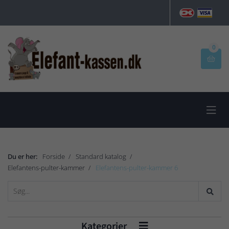
0


Du er her:
Forside
Standard katalog
Elefantens-pulter-kammer
Elefantens-pulter-kammer 6
Kategorier
