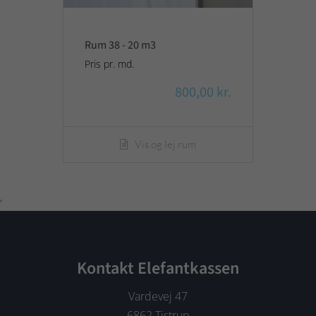
Rum 38 - 20 m3
Pris pr. md.
800,00 kr.
Vis og lej rum
'
Kontakt Elefantkassen
Vardevej 47
6862 Tistrup