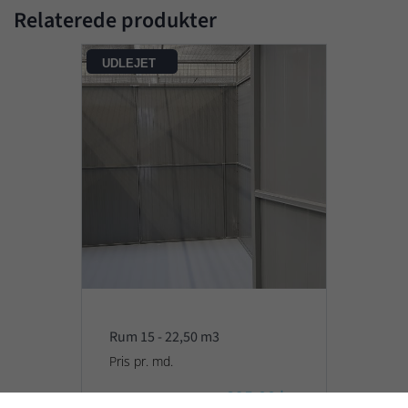
Relaterede produkter
UDLEJET
Rum 15 - 22,50 m3
Pris pr. md.
895,00 kr.