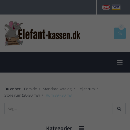
0


Du er her:
Forside
Standard katalog
Lej et rum
Store rum (20-30 m3)
Rum 39 - 30 m3
Kategorier
