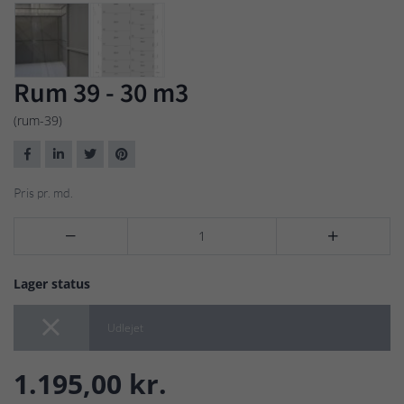
Rum 39 - 30 m3
(rum-39)
Pris pr. md.


Lager status

Udlejet
1.195,00 kr.