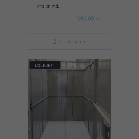
Pris pr. md.
595,00 kr.
Vis og lej rum
UDLEJET