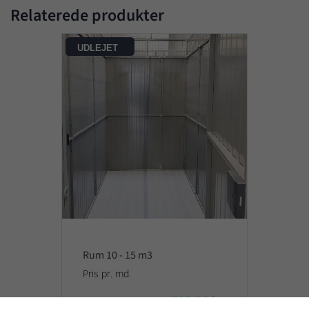
Relaterede produkter
UDLEJET
Rum 10 - 15 m3
Pris pr. md.
595,00 kr.