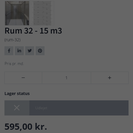
Rum 32 - 15 m3
(rum-32)
Pris pr. md.


Lager status

Udlejet
595,00 kr.