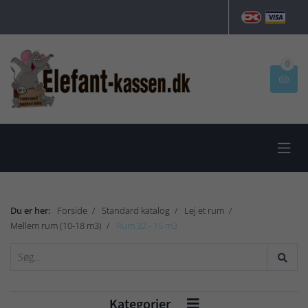
0


Du er her:
Forside
Standard katalog
Lej et rum
Mellem rum (10-18 m3)
Rum 32 - 15 m3
Kategorier
